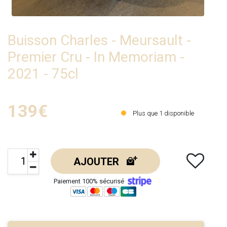
Buisson Charles - Meursault -
Premier Cru - In Memoriam -
2021 - 75cl
139€
Plus que
1
disponible
AJOUTER
Paiement 100% sécurisé