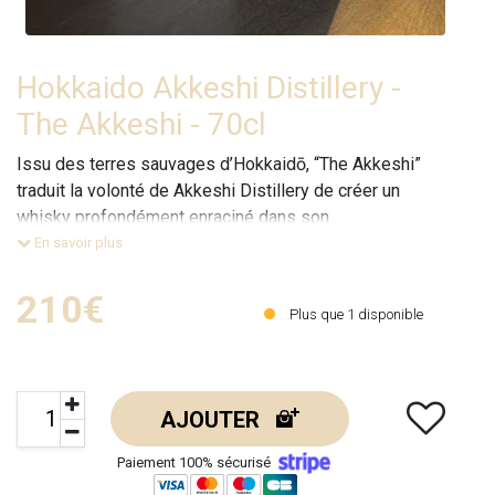
Hokkaido Akkeshi Distillery -
The Akkeshi - 70cl
Issu des terres sauvages d’Hokkaidō, “The Akkeshi”
traduit la volonté de Akkeshi Distillery de créer un
whisky profondément enraciné dans son
environnement. Inspirée par les grands whiskies
En savoir plus
écossais, la distillerie développe ici une identité
singulière, façonnée par un climat marin et des
210€
Plus que
1
disponible
conditions extrêmes.
Ce whisky dévoile un caractère affirmé,
AJOUTER
Paiement 100% sécurisé